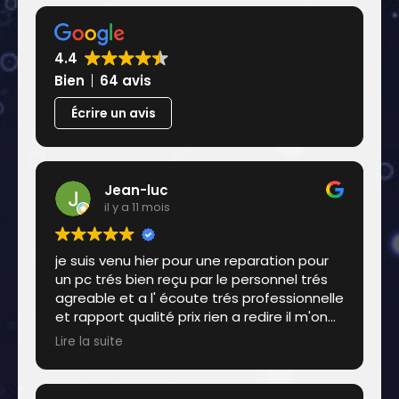
4.4
Bien
64 avis
Écrire un avis
Jean-luc
il y a 11 mois
je suis venu hier pour une reparation pour
un pc trés bien reçu par le personnel trés
agreable et a l' écoute trés professionnelle
et rapport qualité prix rien a redire il m'on
fait la reparation de suite .déja acheter 2
Lire la suite
pc chez eux et pas deçu du tout je
recommande a cent pout cent . bravo a tt
l' équipes .