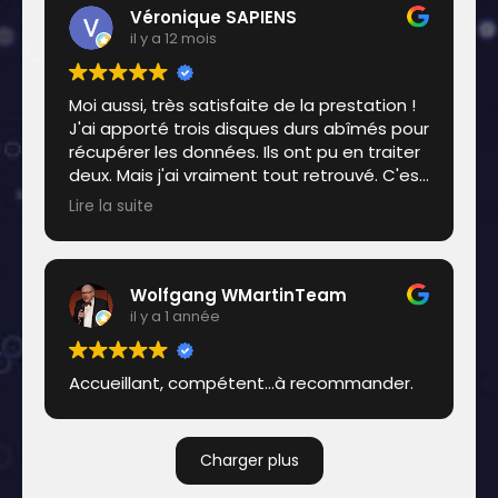
Véronique SAPIENS
il y a 12 mois
Moi aussi, très satisfaite de la prestation !
J'ai apporté trois disques durs abîmés pour
récupérer les données. Ils ont pu en traiter
deux. Mais j'ai vraiment tout retrouvé. C'est
chouette ! Ça a été rapide. Très
Lire la suite
raisonnable en prix. Et sur leur conseil, je leur
ai acheté un disque SSD qui lui, ne craint
plus les chocs.'
Wolfgang WMartinTeam
il y a 1 année
Accueillant, compétent...à recommander.
Charger plus